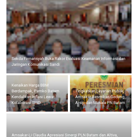
Sekda Firmansyah Buka Rakor Evaluasi Keamanan Informasi dan
Jaringan Komunikasi Sandi
Kenaikan Harga BBM
Berdampak, Pemko Batam
Tingkatkan Layanan Publik,
Kendalikan Inflasi Lewat
Amsakar Resmikan Gedung
Kolaborasi TPID
Arsip dan Musala PN Batam
Amsakar-Li Claudia Apresiasi Sinergi PLN Batam dan Altiva,