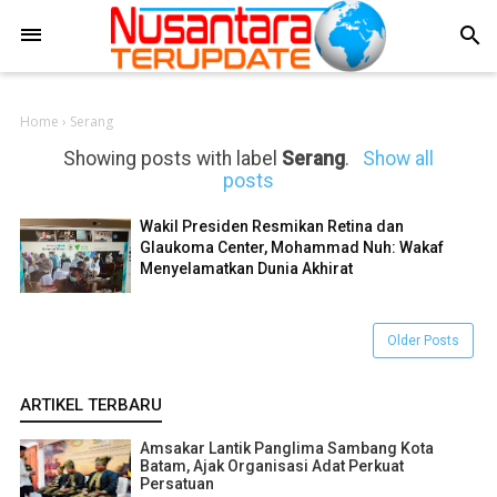
-->
search
Home
›
Serang
Showing posts with label
Serang
.
Show all
posts
Wakil Presiden Resmikan Retina dan
Glaukoma Center, Mohammad Nuh: Wakaf
Menyelamatkan Dunia Akhirat
Older Posts
ARTIKEL TERBARU
Amsakar Lantik Panglima Sambang Kota
Batam, Ajak Organisasi Adat Perkuat
Persatuan