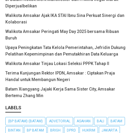
Diperjualbelikan
Walikota Amsakar Ajak IKA STAI Ibnu Sina Perkuat Sinergi dan
Kolaborasi
Walikota Amsakar Peringati May Day 2025 bersama Ribuan
Buruh
Upaya Peningkatan Tata Kelola Pemerintahan, Jefridin Dukung
Pelatihan Kepemimpinan dan Pemutakhiran Data Keluarga
Walikota Amsakar Tinjau Lokasi Seleksi PPPK Tahap II
Terima Kunjungan Rektor IPDN, Amsakar : Ciptakan Praja
Handal untuk Membangun Negeri
Batam Xiangyang Jajaki Kerja Sama Sister City, Amsakar
Bertemu Zhang Min
LABELS
(BP BATAM) (BATAM)
ADVETORIAL
ASAHAN
BALI
BATAM
BINTAN
BP BATAM
BRIGH
DPRD
HUKRIM
JAKARTA