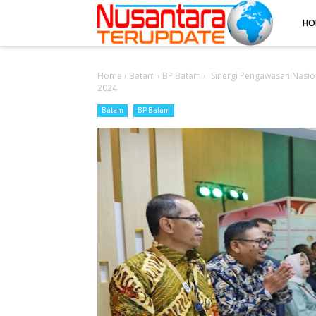
-->
HO
Home
›
Batam
›
BP Batam
›
Sinergi Pengawasan Nasio
2024
Batam
BP Batam