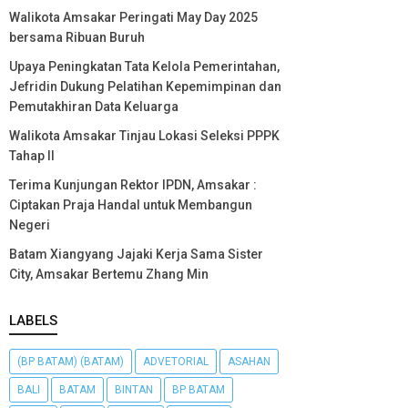
Walikota Amsakar Peringati May Day 2025
bersama Ribuan Buruh
Upaya Peningkatan Tata Kelola Pemerintahan,
Jefridin Dukung Pelatihan Kepemimpinan dan
Pemutakhiran Data Keluarga
Walikota Amsakar Tinjau Lokasi Seleksi PPPK
Tahap II
Terima Kunjungan Rektor IPDN, Amsakar :
Ciptakan Praja Handal untuk Membangun
Negeri
Batam Xiangyang Jajaki Kerja Sama Sister
City, Amsakar Bertemu Zhang Min
LABELS
(BP BATAM) (BATAM)
ADVETORIAL
ASAHAN
BALI
BATAM
BINTAN
BP BATAM