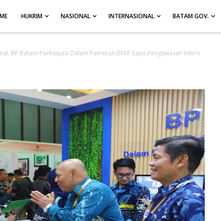
ME
HUKRIM
NASIONAL
INTERNASIONAL
BATAM GOV.
nal, BP Batam Partisipasi Dalam Pameran BPKP Expo Pengawasan Intern