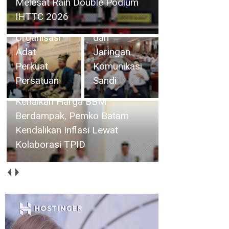
Keamanan
Panglima Sambang Kota
Informasi
Batam, Ajak Organisasi
Kenaikan Harga
dan
Adat Perkuat Persatuan
BBM Berdampak,
Jaringan
Pemko Batam
Komunikasi
Kendalikan Inflasi
Sandi
Lewat Kolaborasi
TPID
Tingkatkan Layanan Publik,
Amsakar Resmikan Gedung
Arsip dan Musala PN Batam