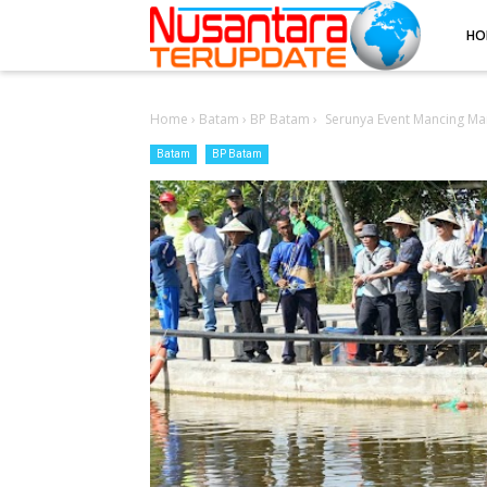
-->
HO
Home
›
Batam
›
BP Batam
›
Serunya Event Mancing Ma
Batam
BP Batam