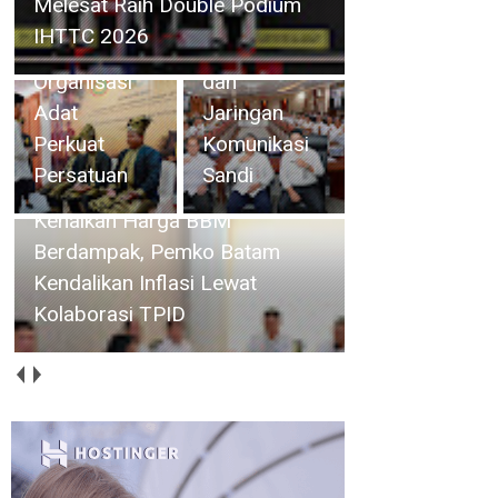
Organisasi Adat Perkuat
Keamanan
Pemko
Persatuan
Informasi
Batam
dan
Kendalikan
Jaringan
Inflasi Lewat
Komunikasi
Kolaborasi
Sandi
TPID
Tingkatkan Layanan Publik,
Amsakar Resmikan Gedung
Arsip dan Musala PN Batam