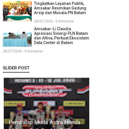
Tingkatkan Layanan Publik,
Amsakar Resmikan Gedung
Arsip dan Musala PN Batam
28/07/2026 - 0 Komentar
Amsakar-Li Claudia
Apresiasi Sinergi PLN Batam
dan Altiva, Perkuat Ekosistem
Data Center di Batam
28/07/2026 - 0 Komentar
SLIDER POST
Sekda
Firmansyah
Kenaikan
Amsakar Lantik Panglima
Buka Rakor
Harga BBM
Sambang Kota Batam, Ajak
Evaluasi
Berdampak,