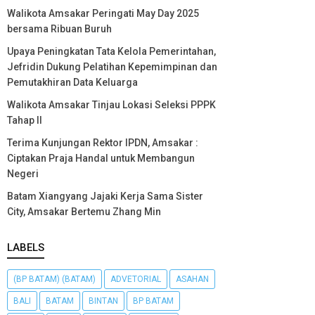
Walikota Amsakar Peringati May Day 2025
bersama Ribuan Buruh
Upaya Peningkatan Tata Kelola Pemerintahan,
Jefridin Dukung Pelatihan Kepemimpinan dan
Pemutakhiran Data Keluarga
Walikota Amsakar Tinjau Lokasi Seleksi PPPK
Tahap II
Terima Kunjungan Rektor IPDN, Amsakar :
Ciptakan Praja Handal untuk Membangun
Negeri
Batam Xiangyang Jajaki Kerja Sama Sister
City, Amsakar Bertemu Zhang Min
LABELS
(BP BATAM) (BATAM)
ADVETORIAL
ASAHAN
BALI
BATAM
BINTAN
BP BATAM