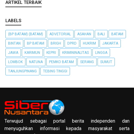
ARTIKEL TERBAIK
LABELS
(BP BATAM) (BATAM)
ADVETORIAL
ASAHAN
BALI
BATAM
BINTAN
BP BATAM
BRIGH
DPRD
HUKRIM
JAKARTA
JAWA
KARIMUN
KEPRI
KRIMININALITAS
LINGGA
LOMBOK
NATUNA
PEMKO BATAM
SERANG
SUMUT
TANJUNGPINANG
TEBING TINGGI
Terwujud sebagai portal berita independen dan
menyuguhkan informasi kepada masyarakat serta