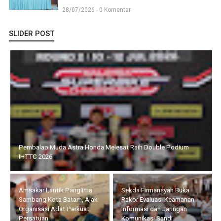
28/07/2026 - 0 Komentar
SLIDER POST
Amsakar Lantik Panglima Sambang Kota Batam, Ajak
Organisasi Adat Perkuat Persatuan
Sekda Firmansyah Buka
Rakor Evaluasi Keamanan
Informasi dan Jaringan
Kenaikan Harga BBM Berdampak,
Komunikasi Sandi
Pemko Batam Kendalikan Inflasi