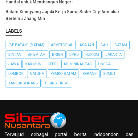
Handal untuk Membangun Negeri
Batam Xiangyang Jajaki Kerja Sama Sister City, Amsakar
Bertemu Zhang Min
LABELS
(BP BATAM) (BATAM)
ADVETORIAL
ASAHAN
BALI
BATAM
BINTAN
BP BATAM
BRIGH
DPRD
HUKRIM
JAKARTA
JAWA
KARIMUN
KEPRI
KRIMININALITAS
LINGGA
LOMBOK
NATUNA
PEMKO BATAM
SERANG
SUMUT
TANJUNGPINANG
TEBING TINGGI
Terwujud sebagai portal berita independen dan